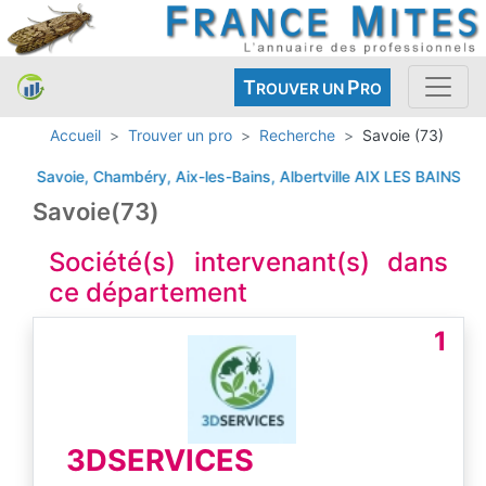
T
P
ROUVER UN
RO
Accueil
Trouver un pro
Recherche
Savoie (73)
73 Savoie, Chambéry, Aix-les-Bains, Albertville
AIX LES BAINS
ENTR
Savoie(73)
Société(s) intervenant(s) dans
ce département
1
3DSERVICES