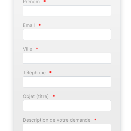
Prénom
*
Email
*
Ville
*
Téléphone
*
Objet (titre)
*
Description de votre demande
*