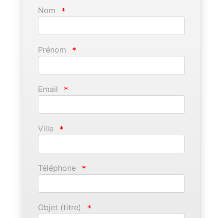
Nom
*
Prénom
*
Email
*
Ville
*
Téléphone
*
Objet (titre)
*